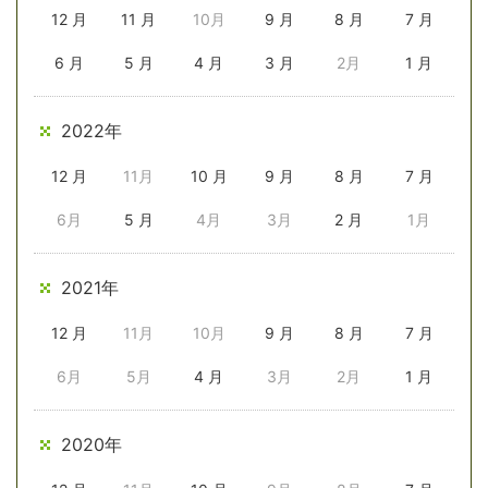
12 月
11 月
10月
9 月
8 月
7 月
6 月
5 月
4 月
3 月
2月
1 月
2022年
12 月
11月
10 月
9 月
8 月
7 月
6月
5 月
4月
3月
2 月
1月
2021年
12 月
11月
10月
9 月
8 月
7 月
6月
5月
4 月
3月
2月
1 月
2020年