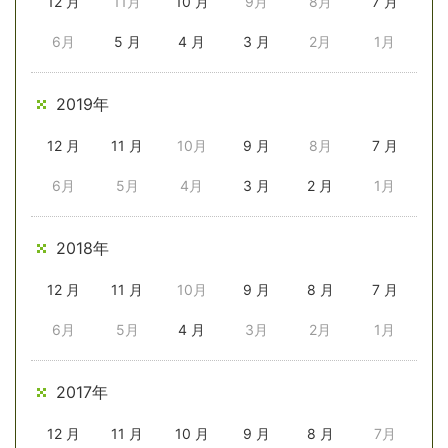
12 月
11月
10 月
9月
8月
7 月
6月
5 月
4 月
3 月
2月
1月
2019年
12 月
11 月
10月
9 月
8月
7 月
6月
5月
4月
3 月
2 月
1月
2018年
12 月
11 月
10月
9 月
8 月
7 月
6月
5月
4 月
3月
2月
1月
2017年
12 月
11 月
10 月
9 月
8 月
7月