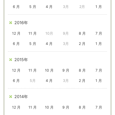
6 月
5 月
4 月
3月
2月
1 月
2016年
12 月
11 月
10月
9月
8 月
7 月
6 月
5 月
4 月
3月
2 月
1 月
2015年
12 月
11 月
10 月
9 月
8 月
7 月
6 月
5月
4 月
3月
2 月
1 月
2014年
12 月
11 月
10 月
9 月
8 月
7 月