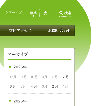
文字サイズ
大
標準
検索
交通アクセス
お問い合わせ
アーカイブ
2026年
12月
11月
10月
9月
8月
7 月
6 月
5月
4 月
3月
2 月
1月
2025年