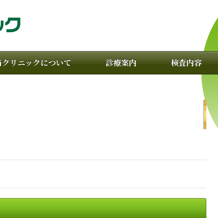
当クリニックについて
診療案内
検査内容