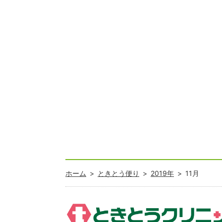
ホーム
ときとう便り
2019年
11月