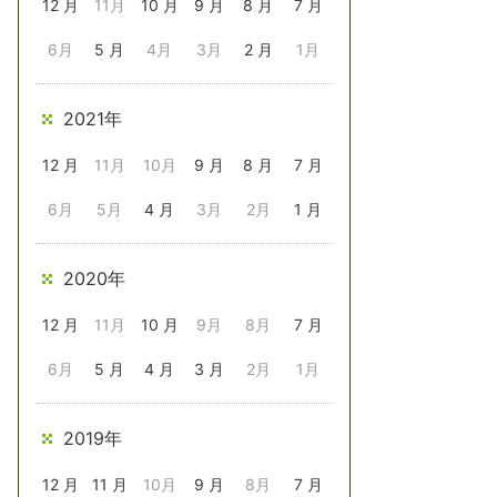
12 月
11月
10 月
9 月
8 月
7 月
6月
5 月
4月
3月
2 月
1月
2021年
12 月
11月
10月
9 月
8 月
7 月
6月
5月
4 月
3月
2月
1 月
2020年
12 月
11月
10 月
9月
8月
7 月
6月
5 月
4 月
3 月
2月
1月
2019年
12 月
11 月
10月
9 月
8月
7 月