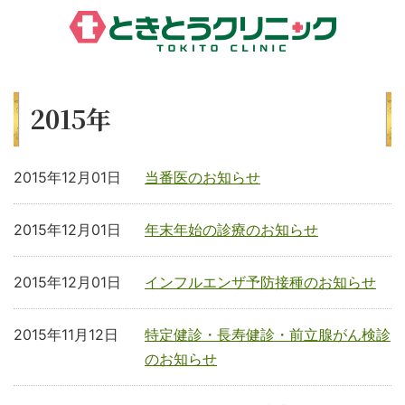
2015年
2015年12月01日
当番医のお知らせ
2015年12月01日
年末年始の診療のお知らせ
2015年12月01日
インフルエンザ予防接種のお知らせ
2015年11月12日
特定健診・長寿健診・前立腺がん検診
のお知らせ