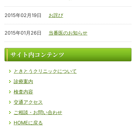
2015年02月19日
お詫び
2015年01月26日
当番医のお知らせ
サイト内コンテンツ
ときとうクリニックについて
診療案内
検査内容
交通アクセス
ご相談・お問い合わせ
HOMEに戻る