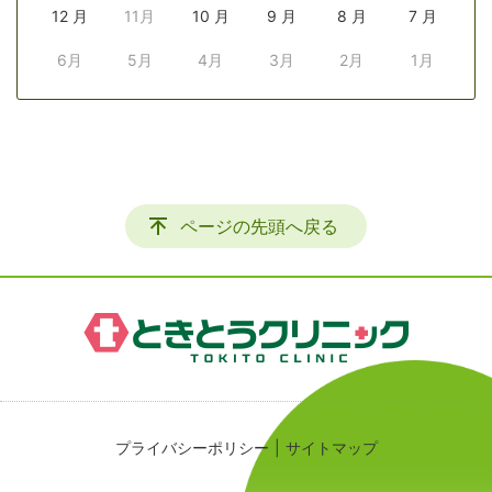
12 月
11月
10 月
9 月
8 月
7 月
6月
5月
4月
3月
2月
1月
ページの先頭へ戻る
プライバシーポリシー
サイトマップ