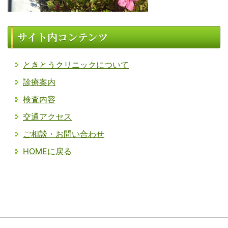
サイト内コンテンツ
ときとうクリニックについて
診療案内
検査内容
交通アクセス
ご相談・お問い合わせ
HOMEに戻る