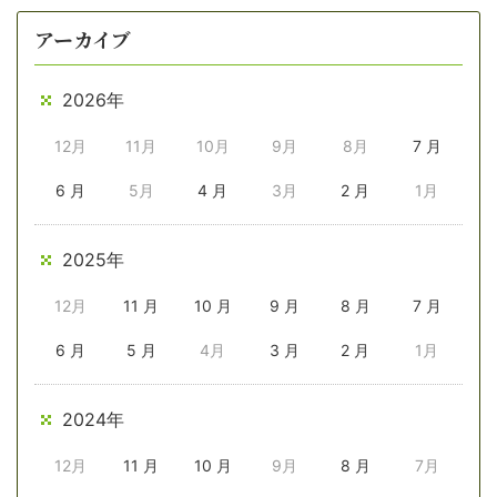
アーカイブ
2026年
12月
11月
10月
9月
8月
7 月
6 月
5月
4 月
3月
2 月
1月
2025年
12月
11 月
10 月
9 月
8 月
7 月
6 月
5 月
4月
3 月
2 月
1月
2024年
12月
11 月
10 月
9月
8 月
7月