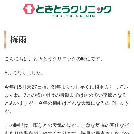
梅雨
こんにちは、ときとうクリニックの時任です。
6月になりました。
今年は5月末27日頃、例年より少し早くに梅雨入りしてい
ますね。7月の梅雨明けの時期までは雨の多い季節となる
と思いますが、今年の梅雨はどんな天気になるのでしょう
か。
この時期は、雨などの天気のほかに、急な気温の変化など
もあり体調を崩しやすくなります。喘息の患者さんなどの