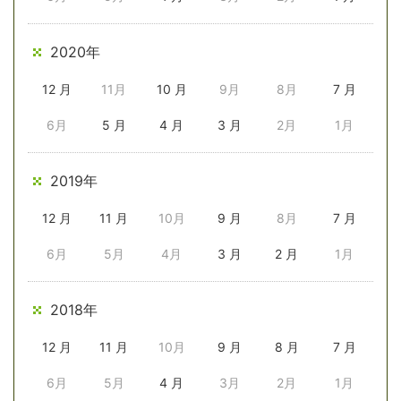
2020年
12 月
11月
10 月
9月
8月
7 月
6月
5 月
4 月
3 月
2月
1月
2019年
12 月
11 月
10月
9 月
8月
7 月
6月
5月
4月
3 月
2 月
1月
2018年
12 月
11 月
10月
9 月
8 月
7 月
6月
5月
4 月
3月
2月
1月