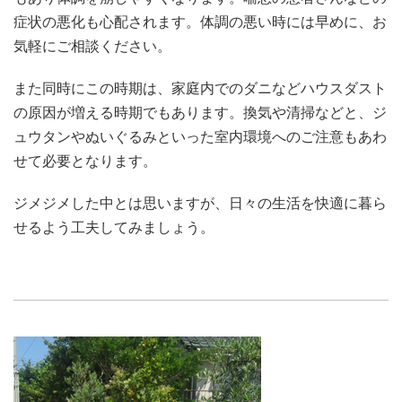
症状の悪化も心配されます。体調の悪い時には早めに、お
気軽にご相談ください。
また同時にこの時期は、家庭内でのダニなどハウスダスト
の原因が増える時期でもあります。換気や清掃などと、ジ
ュウタンやぬいぐるみといった室内環境へのご注意もあわ
せて必要となります。
ジメジメした中とは思いますが、日々の生活を快適に暮ら
せるよう工夫してみましょう。