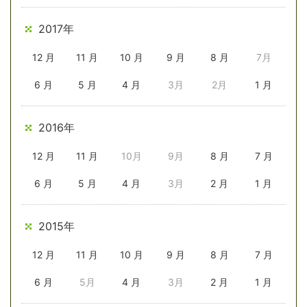
2017年
12 月
11 月
10 月
9 月
8 月
7月
6 月
5 月
4 月
3月
2月
1 月
2016年
12 月
11 月
10月
9月
8 月
7 月
6 月
5 月
4 月
3月
2 月
1 月
2015年
12 月
11 月
10 月
9 月
8 月
7 月
6 月
5月
4 月
3月
2 月
1 月