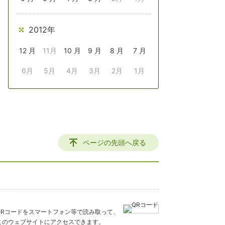
2012年
12 月
11月
10 月
9 月
8 月
7 月
6月
5月
4月
3月
2月
1月
ページの先頭へ戻る
QRコードをスマートフォン等で読み取って、
このウェブサイトにアクセスできます。