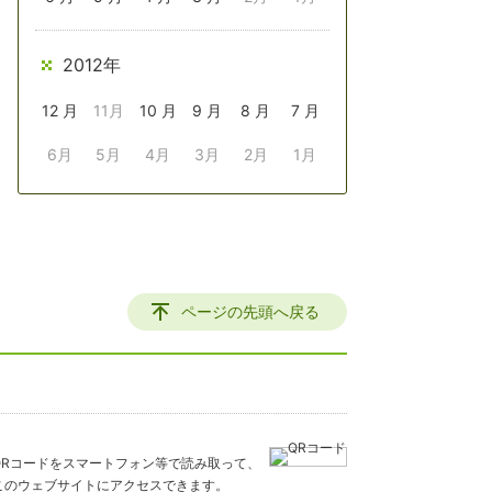
2012年
12 月
11月
10 月
9 月
8 月
7 月
6月
5月
4月
3月
2月
1月
ページの先頭へ戻る
QRコードをスマートフォン等で読み取って、
このウェブサイトにアクセスできます。