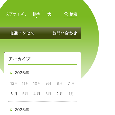
文字サイズ
大
標準
検索
交通アクセス
お問い合わせ
アーカイブ
2026年
12月
11月
10月
9月
8月
7 月
6 月
5月
4 月
3月
2 月
1月
2025年