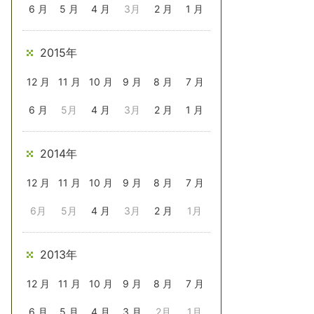
6 月
5 月
4 月
3月
2 月
1 月
2015年
12 月
11 月
10 月
9 月
8 月
7 月
6 月
5月
4 月
3月
2 月
1 月
2014年
12 月
11 月
10 月
9 月
8 月
7 月
6月
5月
4 月
3月
2 月
1月
2013年
12 月
11 月
10 月
9 月
8 月
7 月
6 月
5 月
4 月
3 月
2月
1月