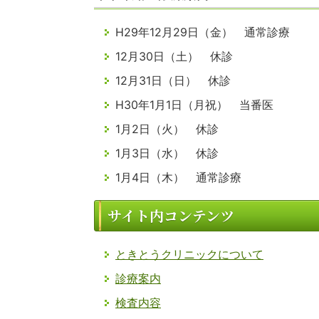
H29年12月29日（金） 通常診療
12月30日（土） 休診
12月31日（日） 休診
H30年1月1日（月祝） 当番医
1月2日（火） 休診
1月3日（水） 休診
1月4日（木） 通常診療
サイト内コンテンツ
ときとうクリニックについて
診療案内
検査内容