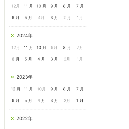
12月
11 月
10 月
9 月
8 月
7 月
6 月
5 月
4月
3 月
2 月
1月
2024年
12月
11 月
10 月
9月
8 月
7月
6 月
5 月
4 月
3 月
2月
1月
2023年
12 月
11 月
10月
9 月
8 月
7 月
6 月
5 月
4 月
3 月
2月
1 月
2022年